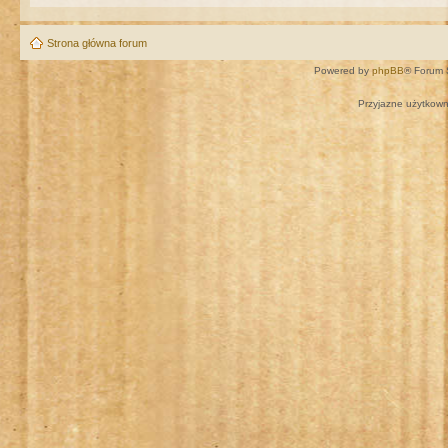
Strona główna forum
Powered by
phpBB
® Forum 
Przyjazne użytkown