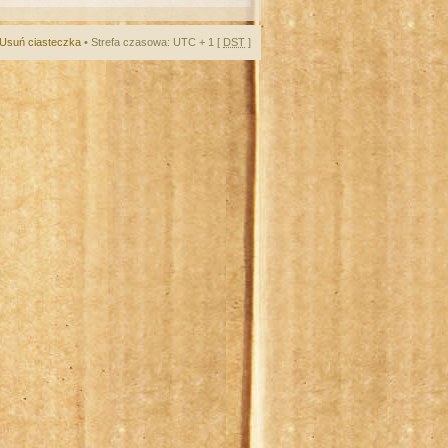
Usuń ciasteczka
• Strefa czasowa: UTC + 1 [
DST
]