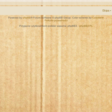
Ekipa
•
Powered by
phpBB
® Forum Software © phpBB Group. Color scheme by
ColorizeIt!
Polityka prywatności
Przyjazne użytkownikom polskie wsparcie phpBB3 -
phpBB3.PL