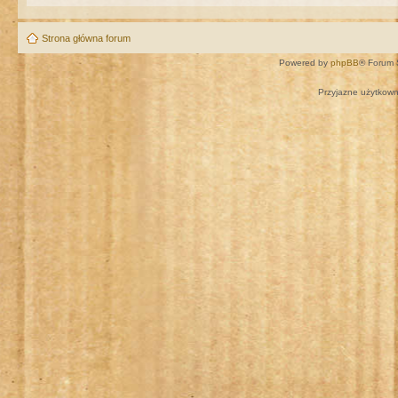
Strona główna forum
Powered by
phpBB
® Forum 
Przyjazne użytkown