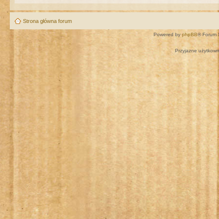
Strona główna forum
Powered by
phpBB
® Forum 
Przyjazne użytkown