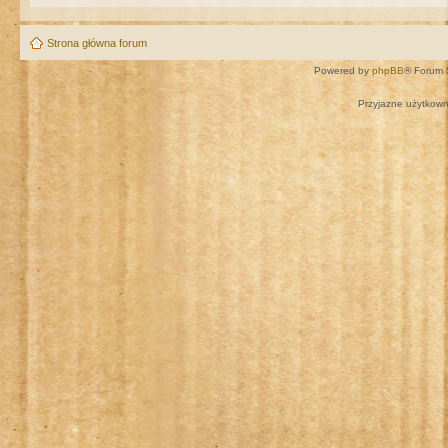
Strona główna forum
Powered by
phpBB
® Forum 
Przyjazne użytkown