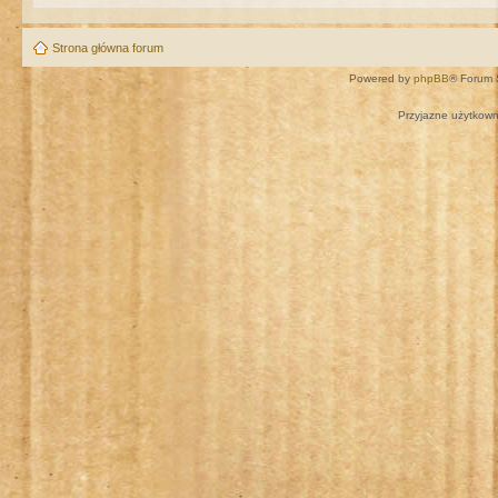
Strona główna forum
Powered by
phpBB
® Forum 
Przyjazne użytkown