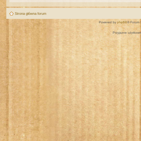
Strona główna forum
Powered by
phpBB
® Forum 
Przyjazne użytkown