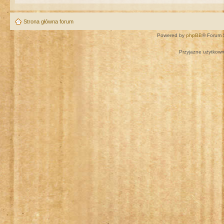
Strona główna forum
Powered by
phpBB
® Forum 
Przyjazne użytkown