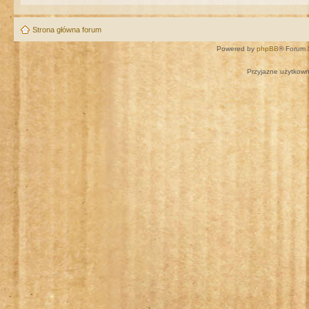
Strona główna forum
Powered by
phpBB
® Forum 
Przyjazne użytkown