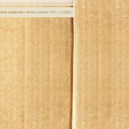
Usuń ciasteczka
• Strefa czasowa: UTC + 1 [
DST
]