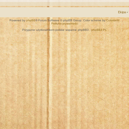
Ekipa
•
Powered by
phpBB
® Forum Software © phpBB Group. Color scheme by
ColorizeIt!
Polityka prywatności
Przyjazne użytkownikom polskie wsparcie phpBB3 -
phpBB3.PL