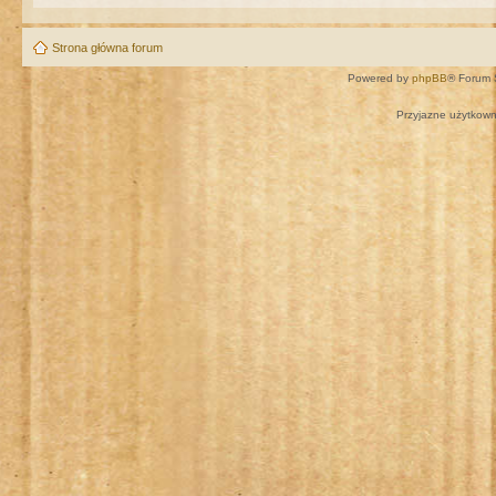
Strona główna forum
Powered by
phpBB
® Forum 
Przyjazne użytkown