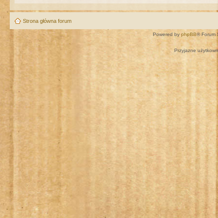
Strona główna forum
Powered by
phpBB
® Forum 
Przyjazne użytkown