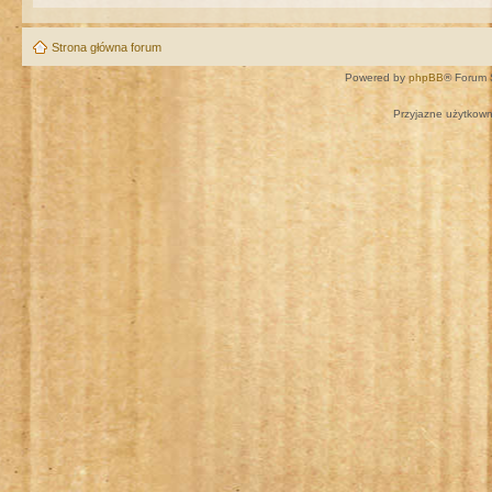
Strona główna forum
Powered by
phpBB
® Forum 
Przyjazne użytkown