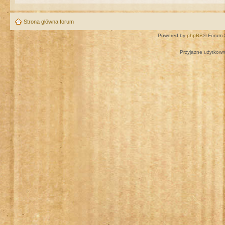
Strona główna forum
Powered by
phpBB
® Forum 
Przyjazne użytkown