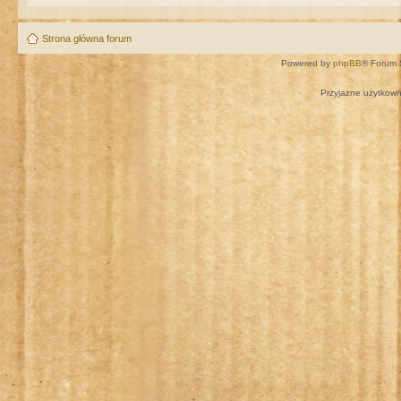
Strona główna forum
Powered by
phpBB
® Forum 
Przyjazne użytkown