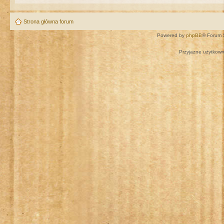
Strona główna forum
Powered by
phpBB
® Forum 
Przyjazne użytkown