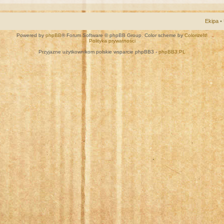
Ekipa
•
Powered by
phpBB
® Forum Software © phpBB Group. Color scheme by
ColorizeIt!
Polityka prywatności
Przyjazne użytkownikom polskie wsparcie phpBB3 -
phpBB3.PL