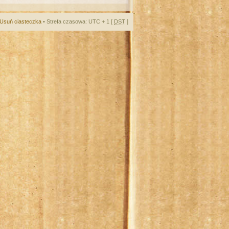
Usuń ciasteczka
• Strefa czasowa: UTC + 1 [
DST
]