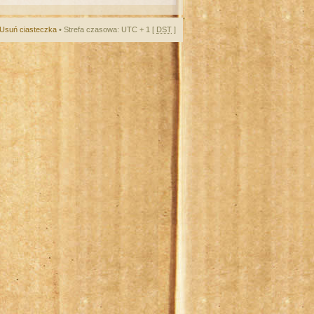
Usuń ciasteczka
• Strefa czasowa: UTC + 1 [
DST
]