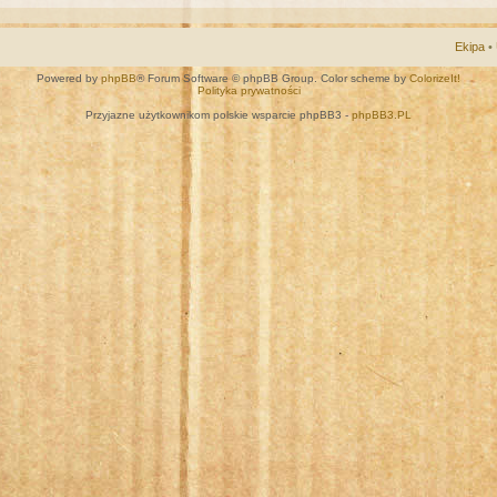
Ekipa
•
Powered by
phpBB
® Forum Software © phpBB Group. Color scheme by
ColorizeIt!
Polityka prywatności
Przyjazne użytkownikom polskie wsparcie phpBB3 -
phpBB3.PL