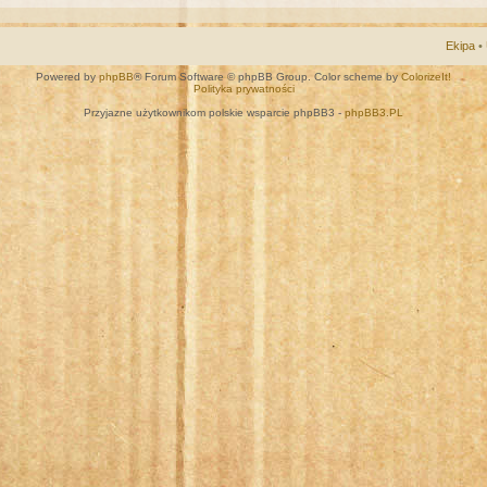
Ekipa
•
Powered by
phpBB
® Forum Software © phpBB Group. Color scheme by
ColorizeIt!
Polityka prywatności
Przyjazne użytkownikom polskie wsparcie phpBB3 -
phpBB3.PL