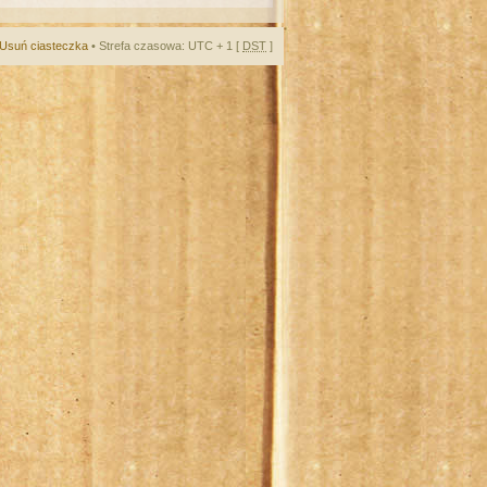
Usuń ciasteczka
• Strefa czasowa: UTC + 1 [
DST
]