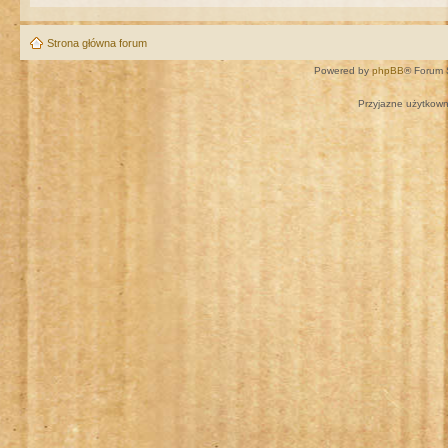
Strona główna forum
Powered by
phpBB
® Forum 
Przyjazne użytkown