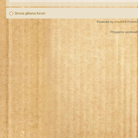
Strona główna forum
Powered by
phpBB
® Forum 
Przyjazne użytkown