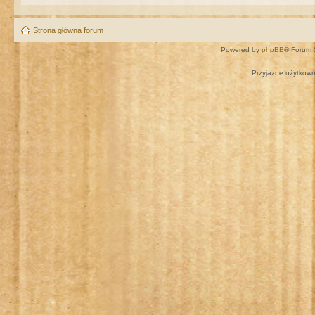
Strona główna forum
Powered by
phpBB
® Forum 
Przyjazne użytkown