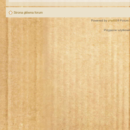
Strona główna forum
Powered by
phpBB
® Forum 
Przyjazne użytkown