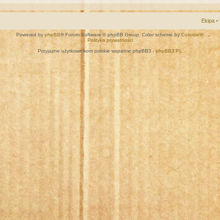
Ekipa
•
Powered by
phpBB
® Forum Software © phpBB Group. Color scheme by
ColorizeIt!
Polityka prywatności
Przyjazne użytkownikom polskie wsparcie phpBB3 -
phpBB3.PL