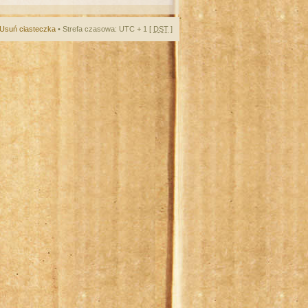
Usuń ciasteczka
• Strefa czasowa: UTC + 1 [
DST
]