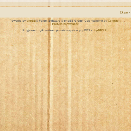
Ekipa
•
Powered by
phpBB
® Forum Software © phpBB Group. Color scheme by
ColorizeIt!
Polityka prywatności
Przyjazne użytkownikom polskie wsparcie phpBB3 -
phpBB3.PL