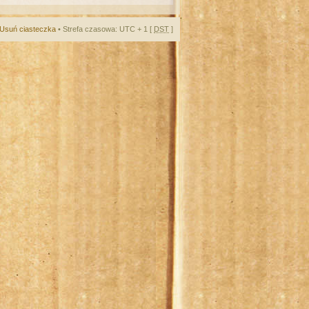
Usuń ciasteczka
• Strefa czasowa: UTC + 1 [
DST
]