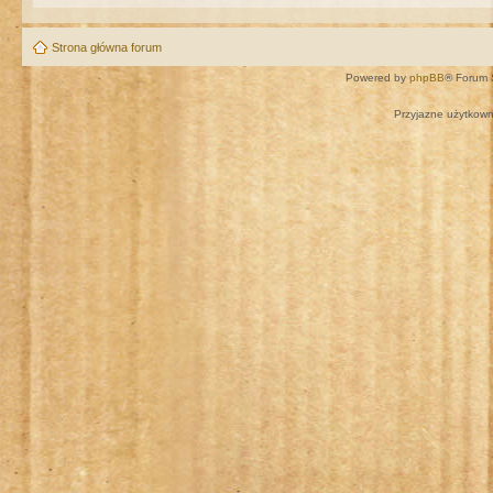
Strona główna forum
Powered by
phpBB
® Forum 
Przyjazne użytkown