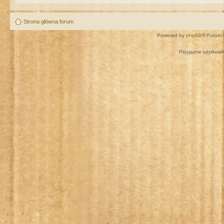
Strona główna forum
Powered by
phpBB
® Forum 
Przyjazne użytkown