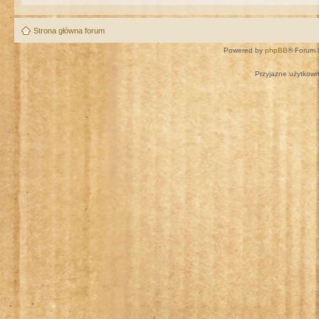
Strona główna forum
Powered by
phpBB
® Forum 
Przyjazne użytkown