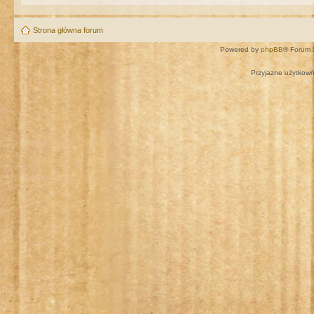
Strona główna forum
Powered by
phpBB
® Forum 
Przyjazne użytkown