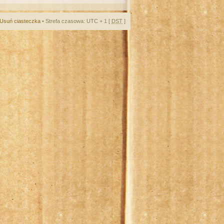
Usuń ciasteczka
• Strefa czasowa: UTC + 1 [
DST
]