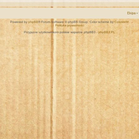
Ekipa
•
Powered by
phpBB
® Forum Software © phpBB Group. Color scheme by
ColorizeIt!
Polityka prywatności
Przyjazne użytkownikom polskie wsparcie phpBB3 -
phpBB3.PL