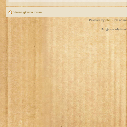
Strona główna forum
Powered by
phpBB
® Forum 
Przyjazne użytkown