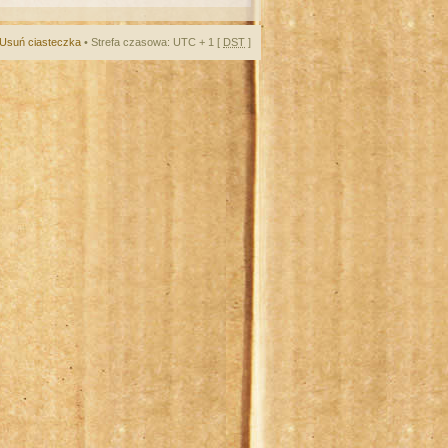
Usuń ciasteczka
• Strefa czasowa: UTC + 1 [
DST
]