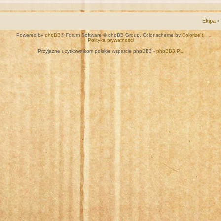
Ekipa
•
Powered by
phpBB
® Forum Software © phpBB Group. Color scheme by
ColorizeIt!
Polityka prywatności
Przyjazne użytkownikom polskie wsparcie phpBB3 -
phpBB3.PL