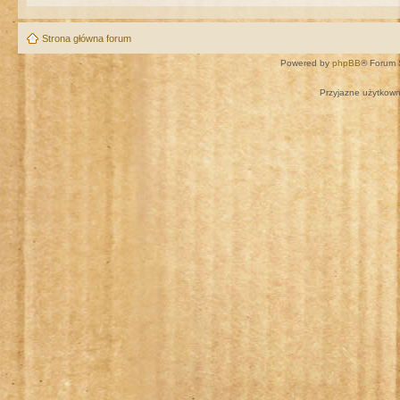
Strona główna forum
Powered by
phpBB
® Forum 
Przyjazne użytkown