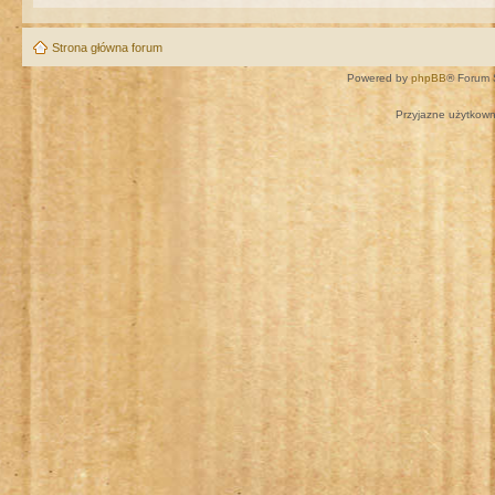
Strona główna forum
Powered by
phpBB
® Forum 
Przyjazne użytkown