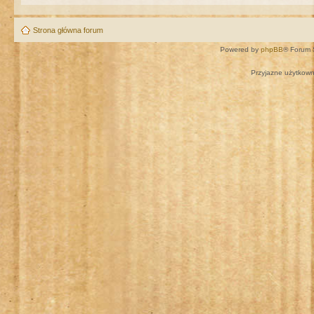
Strona główna forum
Powered by
phpBB
® Forum 
Przyjazne użytkown