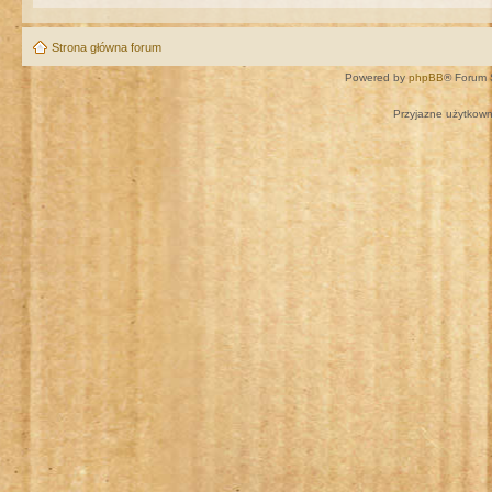
Strona główna forum
Powered by
phpBB
® Forum 
Przyjazne użytkown