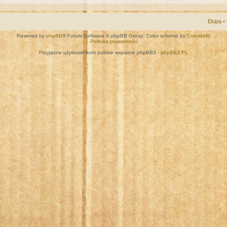
Ekipa
•
Powered by
phpBB
® Forum Software © phpBB Group. Color scheme by
ColorizeIt!
Polityka prywatności
Przyjazne użytkownikom polskie wsparcie phpBB3 -
phpBB3.PL