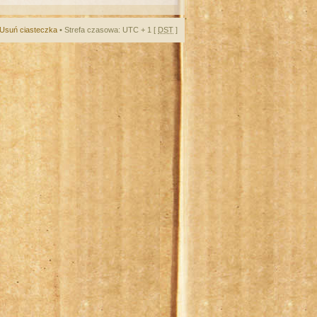
Usuń ciasteczka
• Strefa czasowa: UTC + 1 [
DST
]