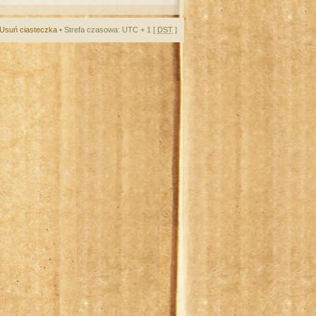
Usuń ciasteczka
• Strefa czasowa: UTC + 1 [
DST
]