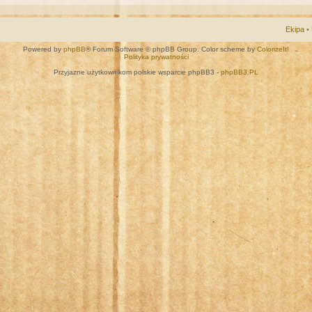
Ekipa
•
Powered by
phpBB
® Forum Software © phpBB Group. Color scheme by
ColorizeIt!
Polityka prywatności
Przyjazne użytkownikom polskie wsparcie phpBB3 -
phpBB3.PL