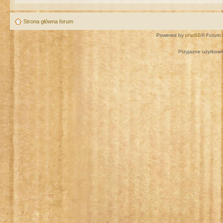
Strona główna forum
Powered by
phpBB
® Forum 
Przyjazne użytkown