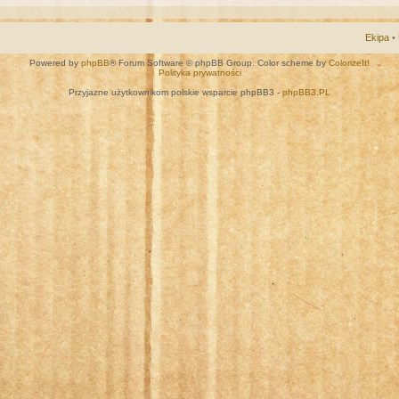
Ekipa
•
Powered by
phpBB
® Forum Software © phpBB Group. Color scheme by
ColorizeIt!
Polityka prywatności
Przyjazne użytkownikom polskie wsparcie phpBB3 -
phpBB3.PL