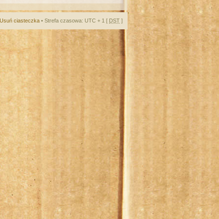
Usuń ciasteczka
• Strefa czasowa: UTC + 1 [
DST
]