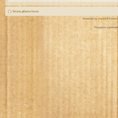
Strona główna forum
Powered by
phpBB
® Forum 
Przyjazne użytkown