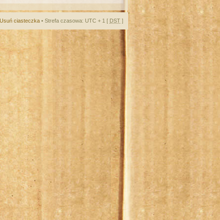
Usuń ciasteczka
• Strefa czasowa: UTC + 1 [
DST
]