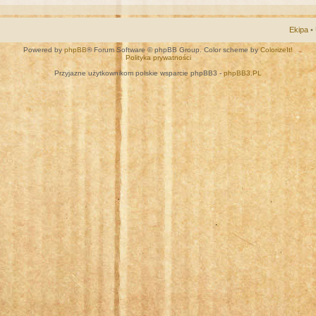
Ekipa
•
Powered by
phpBB
® Forum Software © phpBB Group. Color scheme by
ColorizeIt!
Polityka prywatności
Przyjazne użytkownikom polskie wsparcie phpBB3 -
phpBB3.PL