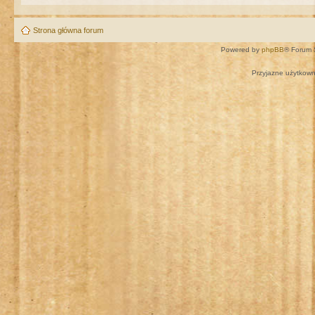
Strona główna forum
Powered by
phpBB
® Forum 
Przyjazne użytkown