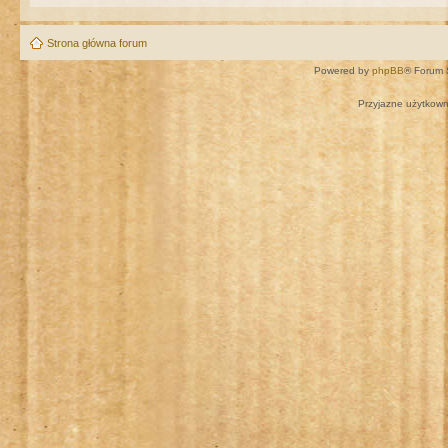
Strona główna forum
Powered by
phpBB
® Forum 
Przyjazne użytkown