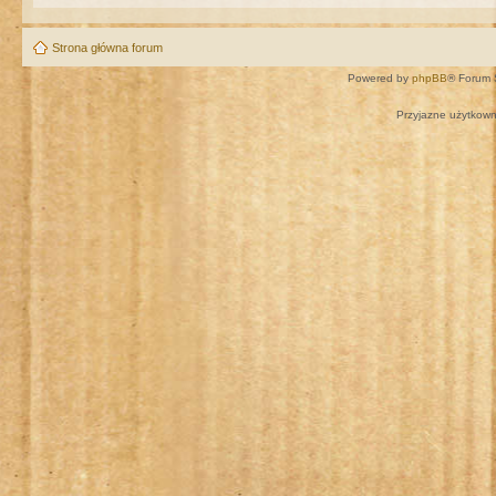
Strona główna forum
Powered by
phpBB
® Forum 
Przyjazne użytkown