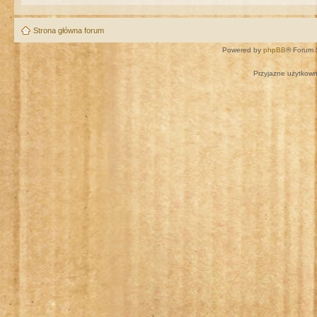
Strona główna forum
Powered by
phpBB
® Forum 
Przyjazne użytkown