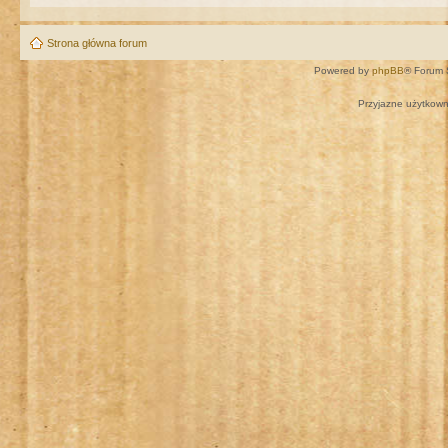
Strona główna forum
Powered by
phpBB
® Forum 
Przyjazne użytkown