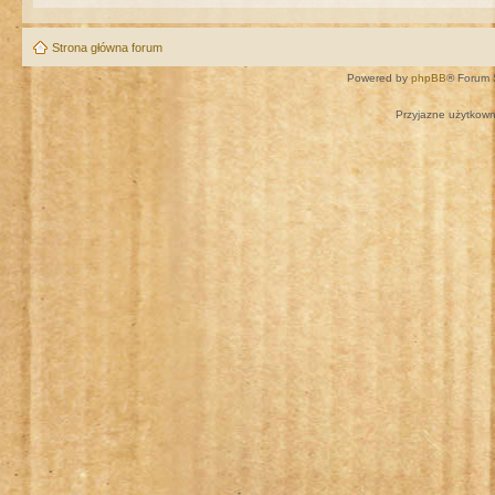
Strona główna forum
Powered by
phpBB
® Forum 
Przyjazne użytkown