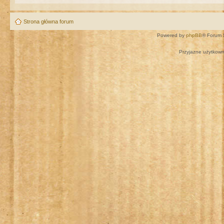
Strona główna forum
Powered by
phpBB
® Forum 
Przyjazne użytkown