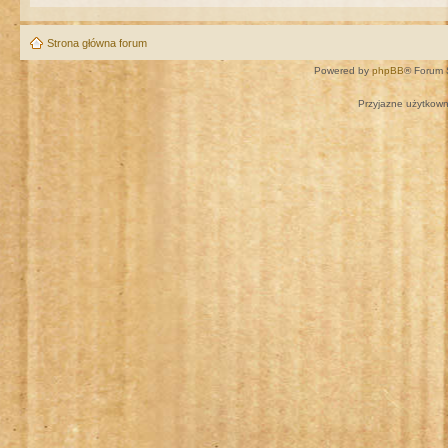
Strona główna forum
Powered by
phpBB
® Forum 
Przyjazne użytkown